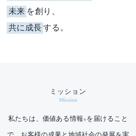
g
未来
を創り、
a
t
共に成長
する。
i
o
n
ミッション
Mission
私たちは、価値ある情報
を届けること
※
で、お客様の成果と地域社会の発展を実