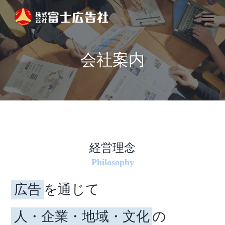
S
S
S
Menu
k
k
k
株式会社富士広告社
i
i
i
p
p
p
会社案内
t
t
t
o
o
o
p
m
f
r
a
o
i
i
o
m
n
t
a
c
e
経営理念
r
o
r
Philosophy
y
n
n
t
広告
を通じて
a
e
v
n
人・企業・地域・文化
の
i
t